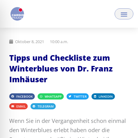
Zum
Inhalt
springen
Oktober 8, 2021
10:00 a.m.
Tipps und Checkliste zum
Winterblues von Dr. Franz
Imhäuser
FACEBOOK
WHATSAPP
TWITTER
LINKEDIN
EMAIL
TELEGRAM
Wenn Sie in der Vergangenheit schon einmal
den Winterblues erlebt haben oder die