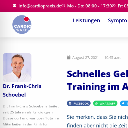
Zum
info@cardiopraxis.de
Mo - Do: 08:00 - 17:30
Fr: 0
Inhalt
Leistungen
Sympt
springen
August 27, 2021
10:45 a.m.
Schnelles Ge
Training im A
Dr. Frank-Chris
Schoebel
FACEBOOK
WHATSAPP
Dr. Frank-Chris Schoebel arbeitet
seit 25 Jahren als Kardiologe in
Sie merken, dass Sie nich
Düsseldorf und war über 16 Jahre
Mitarbeiter in der Klinik für
finden aber nicht die Zeit