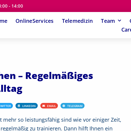
8:00 - 14:00
ome
OnlineServices
Telemedizin
Team
Car
hen – Regelmäßiges
lltag
TWITTER
LINKEDIN
EMAIL
TELEGRAM
t mehr so leistungsfähig sind wie vor einiger Zeit,
 regelmäßig zu trainieren. Dann hilft Ihnen ein