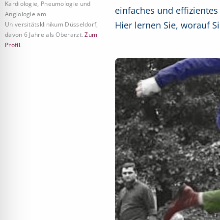
Kardiologie, Pneumologie und
einfaches und effizientes
Angiologie am
Hier lernen Sie, worauf Si
Universitätsklinikum Düsseldorf,
davon 6 Jahre als Oberarzt.
Zum
Profil
.