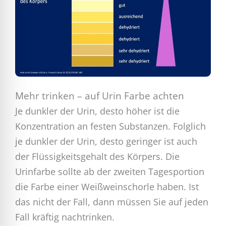
Mehr trinken – auf Urin Farbe achten
Je dunkler der Urin, desto höher ist die
Konzentration an festen Substanzen. Folglich
je dunkler der Urin, desto geringer ist auch
der Flüssigkeitsgehalt des Körpers. Die
Urinfarbe sollte ab der zweiten Tagesportion
die Farbe einer Weißweinschorle haben. Ist
das nicht der Fall, dann müssen Sie auf jeden
Fall kräftig nachtrinken.