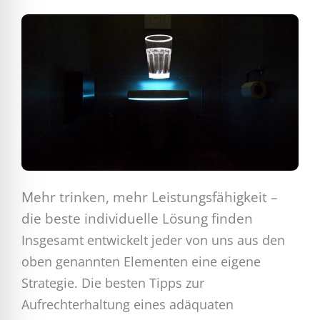
Mehr trinken, mehr Leistungsfähigkeit –
die beste individuelle Lösung finden
Insgesamt entwickelt jeder von uns aus den
oben genannten Elementen eine eigene
Strategie. Die besten Tipps zur
Aufrechterhaltung eines adäquaten