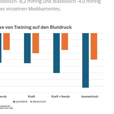
systolisch -8,2 mmHg und diastolisch -4,0 mmHg
nes einzelnen Medikamentes.