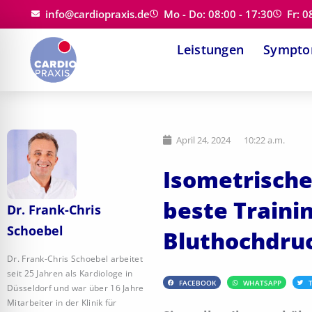
Zum
info@cardiopraxis.de
Mo - Do: 08:00 - 17:30
Fr: 0
Inhalt
Leistungen
Sympt
springen
April 24, 2024
10:22 a.m.
Isometrische
beste Traini
Dr. Frank-Chris
Schoebel
Bluthochdru
Dr. Frank-Chris Schoebel arbeitet
seit 25 Jahren als Kardiologe in
FACEBOOK
WHATSAPP
Düsseldorf und war über 16 Jahre
Mitarbeiter in der Klinik für