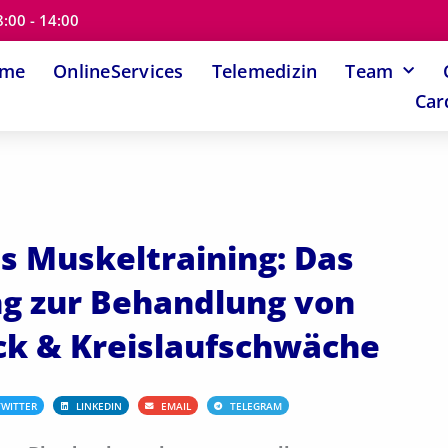
8:00 - 14:00
ome
OnlineServices
Telemedizin
Team
Car
s Muskeltraining: Das
ng zur Behandlung von
ck & Kreislaufschwäche
TWITTER
LINKEDIN
EMAIL
TELEGRAM