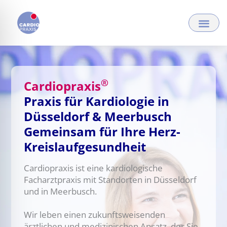
Zum
Inhalt
springen
®
Cardiopraxis
Praxis für Kardiologie in
Düsseldorf & Meerbusch
Gemeinsam für Ihre Herz-
Kreislauf­gesund­heit
Cardiopraxis ist eine kardiologische
Facharztpraxis mit Standorten in Düsseldorf
und in Meerbusch.
Wir leben einen zukunftsweisenden
ärztlichen und medizinischen Ansatz, der Sie