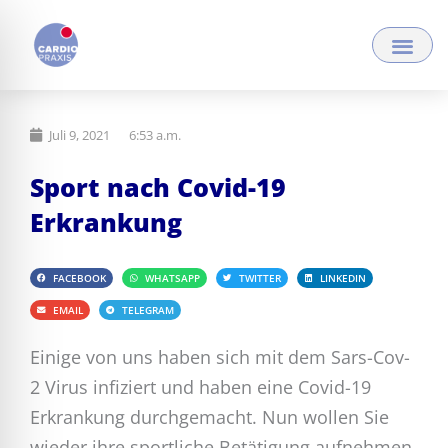
Zum
Inhalt
springen
Juli 9, 2021
6:53 a.m.
Sport nach Covid-19
Erkrankung
FACEBOOK
WHATSAPP
TWITTER
LINKEDIN
EMAIL
TELEGRAM
Einige von uns haben sich mit dem Sars-Cov-
2 Virus infiziert und haben eine Covid-19
Erkrankung durchgemacht. Nun wollen Sie
wieder ihre sportliche Betätigung aufnehmen