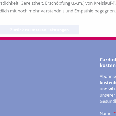
ichkeit, Gereiztheit, Erschöpfung u.v.m.) von Kreislauf-P
ndlich mit noch mehr Verständnis und Empathie begegnen.
Zurück zu unseren Leistungen
Cardio
kosten
Abonnie
kostenl
und
wis
unsere
Gesundh
Name