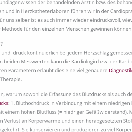
 Grundlagenwissen der behandelnden Ärztin bzw. des behan
 und in Herzkatheterlaboren führen wir in der Cardiopraxi
ür uns selber ist es auch immer wieder eindrucksvoll, wie
er Methode für den einzelnen Menschen gewinnen können
e?
 und -druck kontinuierlich bei jedem Herzschlag gemess
en beiden Messwerten kann die Kardiologin bzw. der Kardi
n Parametern erlaubt dies eine viel genauere
Diagnostik
 Therapie.
en, warum sowohl die Erfassung des Blutdrucks als auch des
ucks
: 1. Bluthochdruck in Verbindung mit einem niedrigen 
it einem hohen Blutfluss (= niedriger Gefäßwiderstand). 
en Verlust an Körperwärme und einen herabgesetzten Stof
mgekehrt: Sie konservieren und produzieren zu viel Körpe