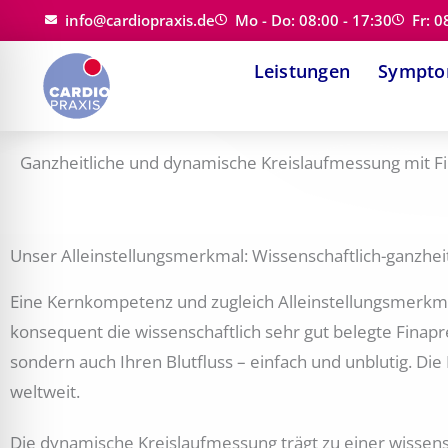
Zum
info@cardiopraxis.de
Mo - Do: 08:00 - 17:30
Fr: 0
Inhalt
Leistungen
Sympt
springen
Ganzheitliche und dynamische Kreislaufmessung mit F
Unser Alleinstellungsmerkmal: Wissenschaftlich-ganzhe
Eine Kernkompetenz und zugleich Alleinstellungsmerkmal 
konsequent die wissenschaftlich sehr gut belegte Finap
sondern auch Ihren Blutfluss – einfach und unblutig. D
weltweit.
Die dynamische Kreislaufmessung trägt zu einer wissens