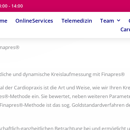
8:00 - 14:00
ome
OnlineServices
Telemedizin
Team
Car
inapres®
itliche und dynamische Kreislaufmessung mit Finapres®️
der Cardiopraxis ist die Art und Weise, wie wir Ihren Kr
res®-Methode ein. Sie bewertet, neben weiteren Parameter
ie Finapres®-Methode ist das sog. Goldstandardverfahren 
chaftlich-ganzheitlichen Betrachtung bei und ermöglicht u