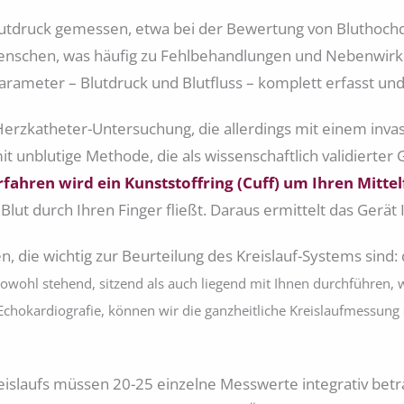
Blutdruck gemessen, etwa bei der Bewertung von Bluthochdr
Menschen, was häufig zu Fehlbehandlungen und Nebenwirk
Parameter – Blutdruck und Blutfluss – komplett erfasst un
rzkatheter-Untersuchung, die allerdings mit einem invasiv
it unblutige Methode, die als wissenschaftlich validierter 
hren wird ein Kunststoffring (Cuff) um Ihren Mittelf
 Blut durch Ihren Finger fließt. Daraus ermittelt das Gerät 
die wichtig zur Beurteilung des Kreislauf-Systems sind:
wohl stehend, sitzend als auch liegend mit Ihnen durchführen, wa
-Echokardiografie, können wir die ganzheitliche Kreislaufmessung
reislaufs müssen 20-25 einzelne Messwerte integrativ bet