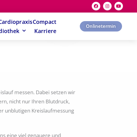
F
I
Y
a
n
o
c
s
u
e
t
t
b
a
u
CardiopraxisCompact
o
g
b
Onlinetermin
o
r
e
diothek
Karriere
k
a
m
eislauf messen. Dabei setzen wir
n, nicht nur Ihren Blutdruck,
der unblutigen Kreislaufmessung
ns eine viel genauere und