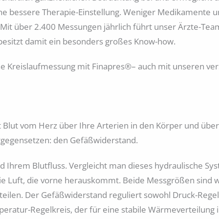
ine bessere Therapie-Einstellung. Weniger Medikamente 
t! Mit über 2.400 Messungen jährlich führt unser Ärzte-Te
esitzt damit ein besonders großes Know-how.
he Kreislaufmessung mit Finapres®– auch mit unseren ve
eßt Blut vom Herz über Ihre Arterien in den Körper und üb
tgegensetzen: den Gefäßwiderstand.
 Ihrem Blutfluss. Vergleicht man dieses hydraulische Sys
 die Luft, die vorne herauskommt. Beide Messgrößen sind
eilen. Der Gefäßwiderstand reguliert sowohl Druck-Regelkr
eratur-Regelkreis, der für eine stabile Wärmeverteilung 