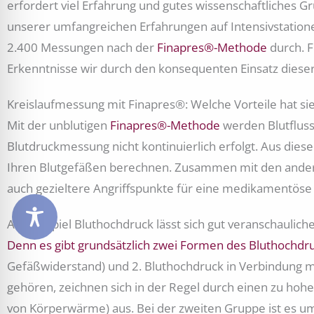
erfordert viel Erfahrung und gutes wissenschaftliches
unserer umfangreichen Erfahrungen auf Intensivstationen
2.400 Messungen nach der
Finapres®-Methode
durch. F
Erkenntnisse wir durch den konsequenten Einsatz dies
Kreislaufmessung mit Finapres®: Welche Vorteile hat si
Mit der unblutigen
Finapres®-Methode
werden Blutfluss
Blutdruckmessung nicht kontinuierlich erfolgt. Aus dies
Ihren Blutgefäßen berechnen. Zusammen mit den andere
auch gezieltere Angriffspunkte für eine medikamentöse
Am Beispiel Bluthochdruck lässt sich gut veranschaulich
Denn es gibt grundsätzlich zwei Formen des Bluthochdr
Gefäßwiderstand) und 2. Bluthochdruck in Verbindung m
gehören, zeichnen sich in der Regel durch einen zu hoh
von Körperwärme) aus. Bei der zweiten Gruppe ist es u