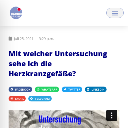
Zum
Inhalt
springen
Juli 25, 2021
3:29 p.m.
Mit welcher Untersuchung
sehe ich die
Herzkranzgefäße?
FACEBOOK
WHATSAPP
TWITTER
LINKEDIN
EMAIL
TELEGRAM