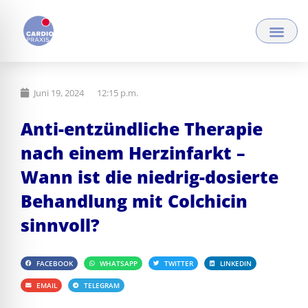
Zum
Inhalt
springen
Juni 19, 2024
12:15 p.m.
Anti-entzündliche Therapie
nach einem Herzinfarkt –
Wann ist die niedrig-dosierte
Behandlung mit Colchicin
sinnvoll?
FACEBOOK
WHATSAPP
TWITTER
LINKEDIN
EMAIL
TELEGRAM