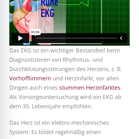
Das EKG ist ein wichtiger Bestandteil beim
Diagnostizieren von Rhythmus- und
Durchblutungsstörungen des Herzens, z. B.
Vorhofflimmern
und Herzinfarkt, vor allen
Dingen auch eines
stummen Herzinfarktes
.
Als Vorsorgeuntersuchung wird ein EKG ab
dem 35. Lebensjahr empfohlen.
Das Herz ist ein elektro-mechanisches
System. Es bildet regelmäßig einen