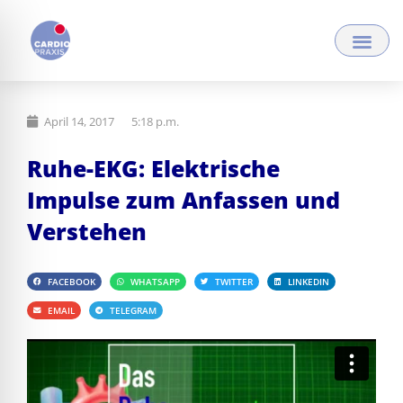
Zum
Inhalt
springen
April 14, 2017
5:18 p.m.
Ruhe-EKG: Elektrische
Impulse zum Anfassen und
Verstehen
FACEBOOK
WHATSAPP
TWITTER
LINKEDIN
EMAIL
TELEGRAM