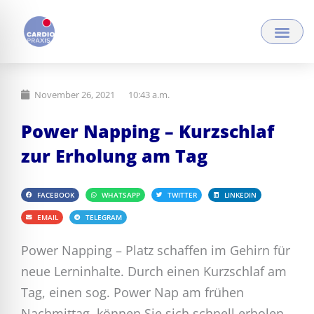
Zum
Inhalt
springen
November 26, 2021
10:43 a.m.
Power Napping – Kurzschlaf
zur Erholung am Tag
FACEBOOK
WHATSAPP
TWITTER
LINKEDIN
EMAIL
TELEGRAM
Power Napping – Platz schaffen im Gehirn für
neue Lerninhalte. Durch einen Kurzschlaf am
Tag, einen sog. Power Nap am frühen
Nachmittag, können Sie sich schnell erholen.