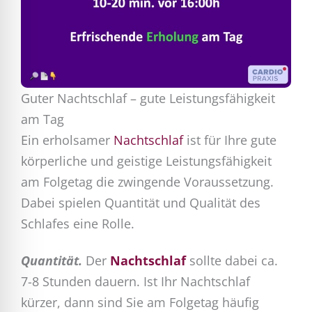
Guter Nachtschlaf – gute Leistungsfähigkeit
am Tag
Ein erholsamer
Nachtschlaf
ist für Ihre gute
körperliche und geistige Leistungsfähigkeit
am Folgetag die zwingende Voraussetzung.
Dabei spielen Quantität und Qualität des
Schlafes eine Rolle.
Quantität.
Der
Nachtschlaf
sollte dabei ca.
7-8 Stunden dauern. Ist Ihr Nachtschlaf
kürzer, dann sind Sie am Folgetag häufig