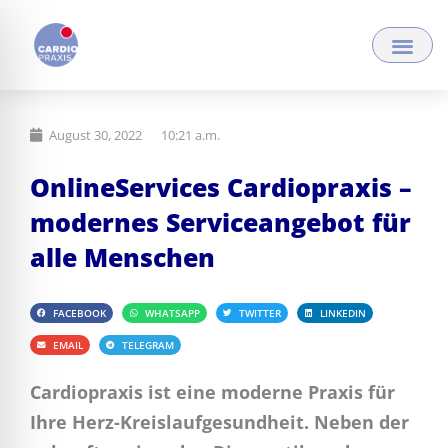
Zum
Inhalt
springen
August 30, 2022
10:21 a.m.
OnlineServices Cardiopraxis –
modernes Serviceangebot für
alle Menschen
FACEBOOK
WHATSAPP
TWITTER
LINKEDIN
EMAIL
TELEGRAM
Cardiopraxis ist eine moderne Praxis für
Ihre Herz-Kreislaufgesundheit. Neben der