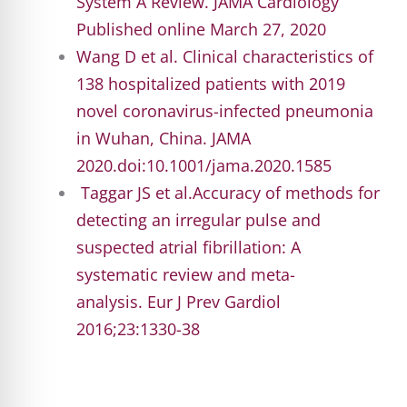
System A Review. JAMA
Cardiology
Published
online March 27, 2020
Wang D et al. Clinical
characteristics
of
138
hospitalized
patients
with
2019
novel
coronavirus-infected
pneumonia
in Wuhan, China. JAMA
2020.doi:10.1001/jama.2020.1585
Taggar
JS et al.
Accuracy of methods for
detecting an irregular pulse and
suspected atrial fibrillation: A
systematic review and meta-
analysis.
Eur
J
Prev
Gardiol
2016;23:1330
-38