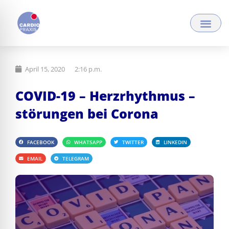
Zum
Inhalt
springen
April 15, 2020
2:16 p.m.
COVID-19 – Herzrhythmus –
störungen bei Corona
FACEBOOK
WHATSAPP
TWITTER
LINKEDIN
EMAIL
TELEGRAM