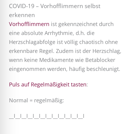
COVID-19 – Vorhofflimmern selbst
erkennen
Vorhofflimmern
ist gekennzeichnet durch
eine absolute Arrhythmie, d.h. die
Herzschlagabfolge ist völlig chaotisch ohne
erkennbare Regel. Zudem ist der Herzschlag,
wenn keine Medikamente wie Betablocker
eingenommen werden, häufig beschleunigt.
Puls auf Regelmäßigkeit tasten
:
Normal = regelmäßig:
__I__I__I__I__I__I__I__I__I__I__I__I