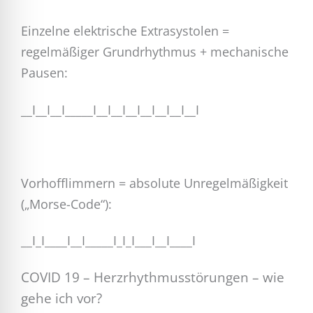
Einzelne elektrische Extrasystolen =
regelmäßiger Grundrhythmus + mechanische
Pausen:
__I__I__I_____I__I__I__I__I__I__I__I
Vorhofflimmern = absolute Unregelmäßigkeit
(„Morse-Code“):
__I_I____I__I_____I_I_I___I__I____I
COVID 19 –
Herzrhythmusstörungen – wie
gehe ich vor?