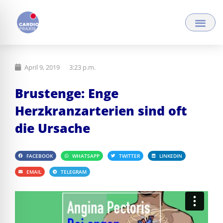
Zum
Inhalt
springen
April 9, 2019
3:23 p.m.
Brustenge: Enge
Herzkranzarterien sind oft
die Ursache
FACEBOOK
WHATSAPP
TWITTER
LINKEDIN
EMAIL
TELEGRAM