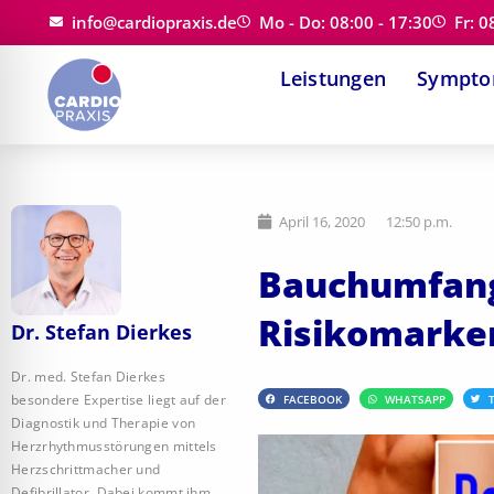
Zum
info@cardiopraxis.de
Mo - Do: 08:00 - 17:30
Fr: 0
Inhalt
Leistungen
Sympt
springen
April 16, 2020
12:50 p.m.
Bauchumfang
Risikomarke
Dr. Stefan Dierkes
Dr. med. Stefan Dierkes
besondere Expertise liegt auf der
FACEBOOK
WHATSAPP
Diagnostik und Therapie von
Herzrhythmusstörungen mittels
Herzschrittmacher und
Defibrillator. Dabei kommt ihm