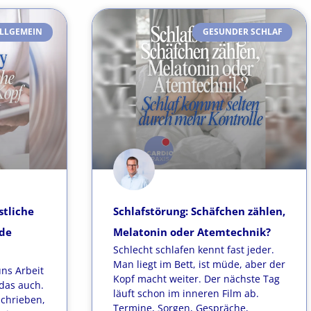
LLGEMEIN
GESUNDER SCHLAF
stliche
Schlafstörung: Schäfchen zählen,
üde
Melatonin oder Atemtechnik?
Schlecht schlafen kennt fast jeder.
Man liegt im Bett, ist müde, aber der
uns Arbeit
Kopf macht weiter. Der nächste Tag
das auch.
läuft schon im inneren Film ab.
schrieben,
Termine, Sorgen, Gespräche,