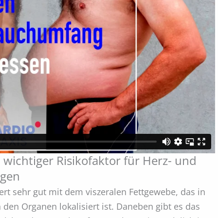
wichtiger Risikofaktor für Herz- und
ngen
rt sehr gut mit dem viszeralen Fettgewebe, das in
den Organen lokalisiert ist. Daneben gibt es das