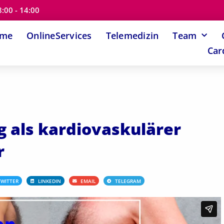
8:00 - 14:00
ome
OnlineServices
Telemedizin
Team
Car
 als kardiovaskulärer
r
TWITTER
LINKEDIN
EMAIL
TELEGRAM