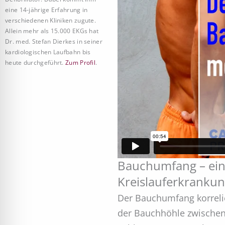
eine 14-jährige Erfahrung in
verschiedenen Kliniken zugute.
Allein mehr als 15.000 EKGs hat
Dr. med. Stefan Dierkes in seiner
kardiologischen Laufbahn bis
heute durchgeführt.
Zum Profil
.
Bauchumfang – ein 
Kreislauferkranku
Der Bauchumfang korrelie
der Bauchhöhle zwischen 