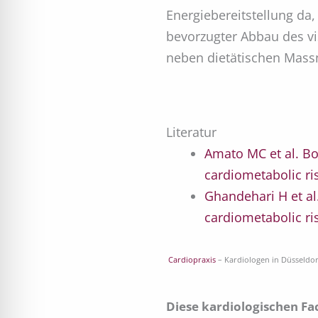
Energiebereitstellung da,
bevorzugter Abbau des vis
neben dietätischen Mas
Literatur
Amato MC et al. Bo
cardiometabolic ris
Ghandehari H et al
cardiometabolic ris
Cardiopraxis
– Kardiologen in Düsseldo
Diese kardiologischen Fa