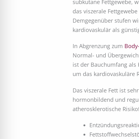
subkutane Fettgewebe, we
das viszerale Fettgewebe
Demgegenüber stufen wir
kardiovaskulär als günsti
In Abgrenzung zum
Body
Normal- und Übergewicht a
ist der Bauchumfang als 
um das kardiovaskuläre 
Das viszerale Fett ist se
hormonbildend und reguli
atherosklerotische Risiko
Entzündungsreakti
Fettstoffwechselst