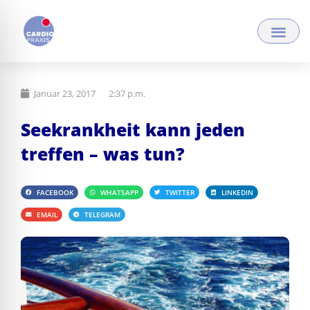
Zum
Inhalt
springen
Januar 23, 2017
2:37 p.m.
Seekrankheit kann jeden
treffen – was tun?
FACEBOOK
WHATSAPP
TWITTER
LINKEDIN
EMAIL
TELEGRAM