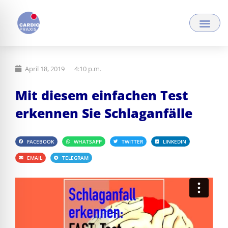
Zum
Inhalt
springen
April 18, 2019
4:10 p.m.
Mit diesem einfachen Test
erkennen Sie Schlaganfälle
FACEBOOK
WHATSAPP
TWITTER
LINKEDIN
EMAIL
TELEGRAM