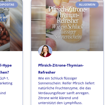
DIPOSITAS
ALLGEMEIN
el-Hype
Pfirsich-Zitrone-Thymian-
chen?
Refresher
GLP-1,
Wie ein Schluck flüssiger
arketing
Sonnenschein: Reifer Pfirsich liefert
natürliche Fruchtenzyme, die das
sind
Verdauungsfeuer sanft anregen.
Zitrone wirkt klärend und
unterstützt den Lymphfluss.