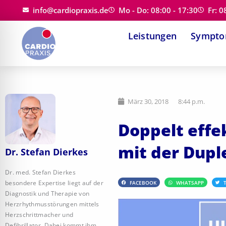
Zum
info@cardiopraxis.de
Mo - Do: 08:00 - 17:30
Fr: 0
Inhalt
Leistungen
Sympt
springen
März 30, 2018
8:44 p.m.
Doppelt effe
mit der Dupl
Dr. Stefan Dierkes
Dr. med. Stefan Dierkes
besondere Expertise liegt auf der
FACEBOOK
WHATSAPP
Diagnostik und Therapie von
Herzrhythmusstörungen mittels
Herzschrittmacher und
Defibrillator. Dabei kommt ihm