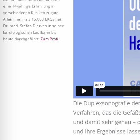
eine 14-jährige Erfahrung in
verschiedenen Kliniken zugute.
Allein mehr als 15.000 EKGs hat
Dr. med. Stefan Dierkes in seiner
kardiologischen Laufbahn bis
heute durchgeführt.
Zum Profil
.
Die Duplexsonografie der H
Verfahren, das die Gefäß
und damit sehr genau – da
und ihre Ergebnisse lass