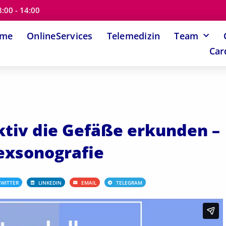
8:00 - 14:00
ome
OnlineServices
Telemedizin
Team
Car
ktiv die Gefäße erkunden –
exsonografie
TWITTER
LINKEDIN
EMAIL
TELEGRAM