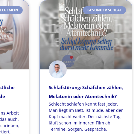
LLGEMEIN
GESUNDER SCHLAF
stliche
Schlafstörung: Schäfchen zählen,
üde
Melatonin oder Atemtechnik?
Schlecht schlafen kennt fast jeder.
Man liegt im Bett, ist müde, aber der
uns Arbeit
Kopf macht weiter. Der nächste Tag
das auch.
läuft schon im inneren Film ab.
schrieben,
Termine, Sorgen, Gespräche,
tiert,