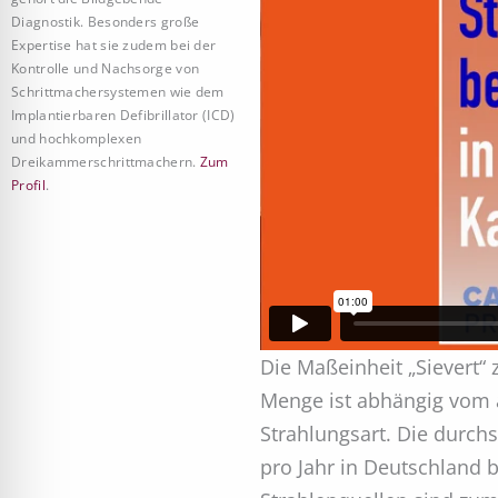
Diagnostik. Besonders große
Expertise hat sie zudem bei der
Kontrolle und Nachsorge von
Schrittmachersystemen wie dem
Implantierbaren Defibrillator (ICD)
und hochkomplexen
Dreikammerschrittmachern.
Zum
Profil
.
Die Maßeinheit „Sievert“ 
Menge ist abhängig vom
Strahlungsart. Die durch
pro Jahr in Deutschland be