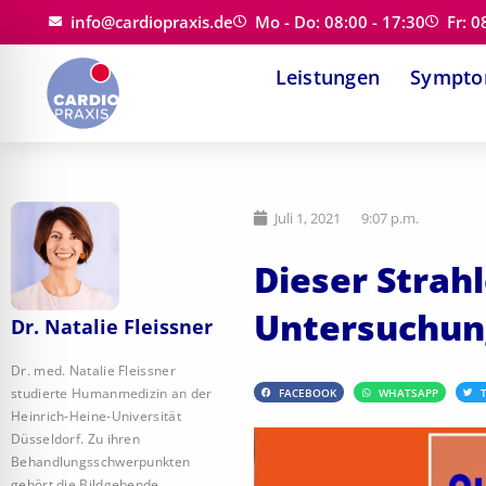
Zum
info@cardiopraxis.de
Mo - Do: 08:00 - 17:30
Fr: 0
Inhalt
Leistungen
Sympt
springen
Juli 1, 2021
9:07 p.m.
Dieser Strahl
Untersuchun
Dr. Natalie Fleissner
Dr. med. Natalie Fleissner
studierte Humanmedizin an der
FACEBOOK
WHATSAPP
Heinrich-Heine-Universität
Düsseldorf. Zu ihren
Behandlungsschwerpunkten
gehört die Bildgebende