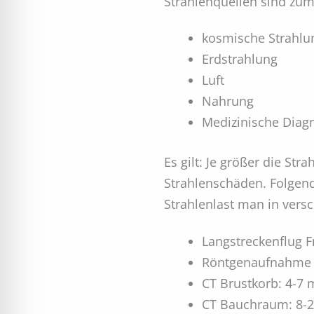
Strahlenquellen sind zum
kosmische Strahlu
Erdstrahlung
Luft
Nahrung
Medizinische Diag
Es gilt: Je größer die Str
Strahlenschäden. Folgend
Strahlenlast man in versc
Langstreckenflug F
Röntgenaufnahme B
CT Brustkorb: 4-7 
CT Bauchraum: 8-