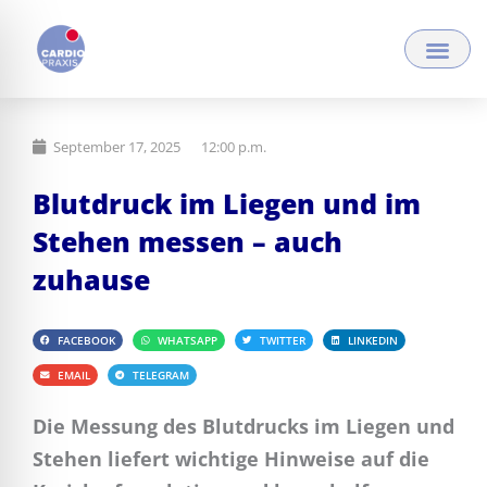
Zum
Inhalt
springen
September 17, 2025
12:00 p.m.
Blutdruck im Liegen und im
Stehen messen – auch
zuhause
FACEBOOK
WHATSAPP
TWITTER
LINKEDIN
EMAIL
TELEGRAM
Die Messung des Blutdrucks im Liegen und
Stehen liefert wichtige Hinweise auf die