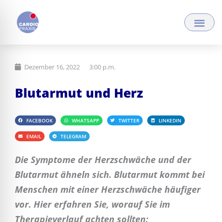
Zum
Inhalt
springen
Dezember 16, 2022
3:00 p.m.
Blutarmut und Herz
FACEBOOK
WHATSAPP
TWITTER
LINKEDIN
EMAIL
TELEGRAM
Die Symptome der Herzschwäche und der
Blutarmut ähneln sich. Blutarmut kommt bei
Menschen mit einer Herzschwäche häufiger
vor. Hier erfahren Sie, worauf Sie im
Therapieverlauf achten sollten: