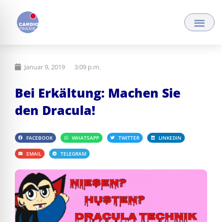
Zum
Inhalt
springen
Januar 9, 2019
3:09 p.m.
Bei Erkältung: Machen Sie
den Dracula!
FACEBOOK
WHATSAPP
TWITTER
LINKEDIN
EMAIL
TELEGRAM