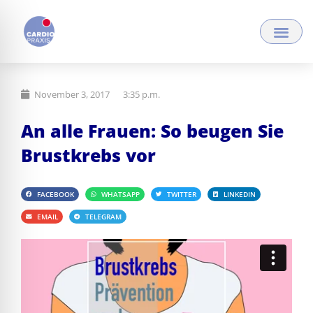
Zum
Inhalt
springen
November 3, 2017
3:35 p.m.
An alle Frauen: So beugen Sie
Brustkrebs vor
FACEBOOK
WHATSAPP
TWITTER
LINKEDIN
EMAIL
TELEGRAM