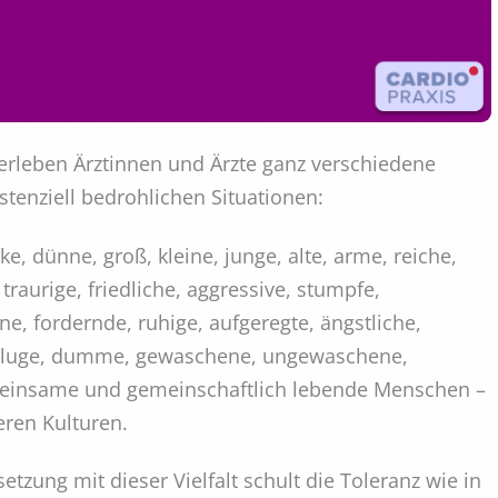
t erleben Ärztinnen und Ärzte ganz verschiedene
stenziell bedrohlichen Situationen:
e, dünne, groß, kleine, junge, alte, arme, reiche,
, traurige, friedliche, aggressive, stumpfe,
, fordernde, ruhige, aufgeregte, ängstliche,
e, kluge, dumme, gewaschene, ungewaschene,
e, einsame und gemeinschaftlich lebende Menschen –
ren Kulturen.
etzung mit dieser Vielfalt schult die Toleranz wie in