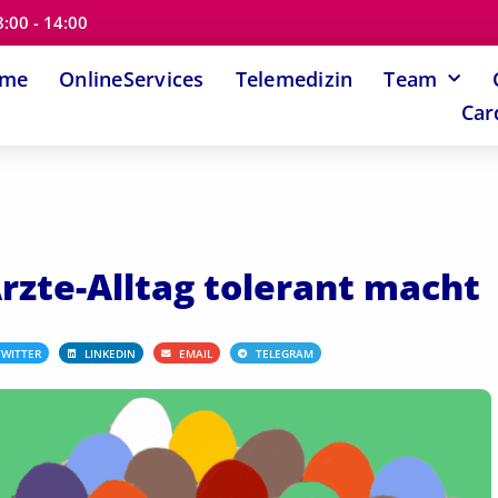
8:00 - 14:00
ome
OnlineServices
Telemedizin
Team
Car
zte-Alltag tolerant macht
TWITTER
LINKEDIN
EMAIL
TELEGRAM