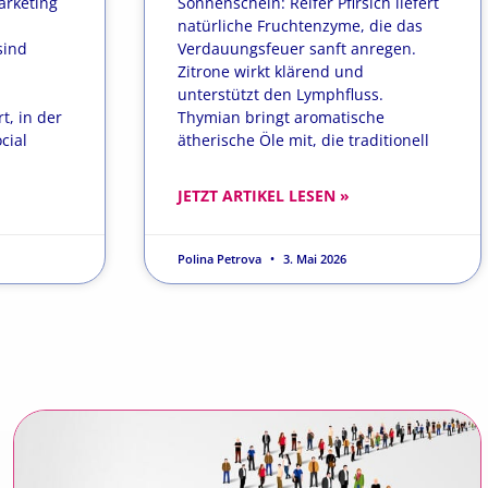
arketing
Sonnenschein: Reifer Pfirsich liefert
natürliche Fruchtenzyme, die das
sind
Verdauungsfeuer sanft anregen.
Zitrone wirkt klärend und
unterstützt den Lymphfluss.
t, in der
Thymian bringt aromatische
cial
ätherische Öle mit, die traditionell
JETZT ARTIKEL LESEN »
Polina Petrova
3. Mai 2026