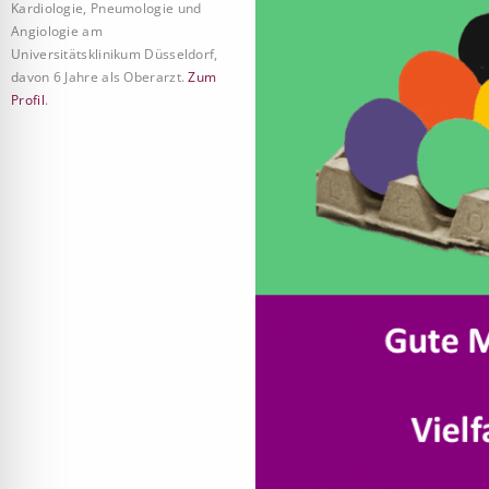
Kardiologie, Pneumologie und
Angiologie am
Universitätsklinikum Düsseldorf,
davon 6 Jahre als Oberarzt.
Zum
Profil
.