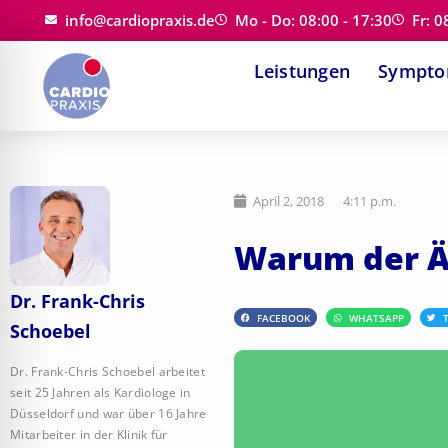
Zum
info@cardiopraxis.de
Mo - Do: 08:00 - 17:30
Fr: 0
Inhalt
Leistungen
Sympt
springen
April 2, 2018
4:11 p.m.
Warum der Är
Dr. Frank-Chris
FACEBOOK
WHATSAPP
Schoebel
Dr. Frank-Chris Schoebel arbeitet
seit 25 Jahren als Kardiologe in
Düsseldorf und war über 16 Jahre
Mitarbeiter in der Klinik für