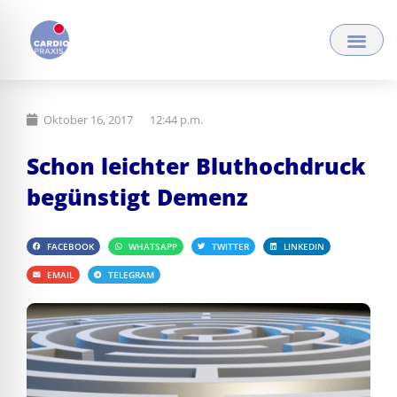
Zum
Inhalt
springen
Oktober 16, 2017
12:44 p.m.
Schon leichter Bluthochdruck
begünstigt Demenz
FACEBOOK
WHATSAPP
TWITTER
LINKEDIN
EMAIL
TELEGRAM