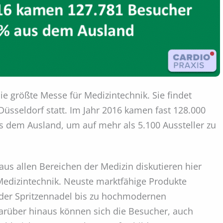
ie größte Messe für Medizintechnik. Sie findet
Düsseldorf statt. Im Jahr 2016 kamen fast 128.000
 dem Ausland, um auf mehr als 5.100 Aussteller zu
aus allen Bereichen der Medizin diskutieren hier
Medizintechnik. Neuste marktfähige Produkte
 der Spritzennadel bis zu hochmodernen
arüber hinaus können sich die Besucher, auch