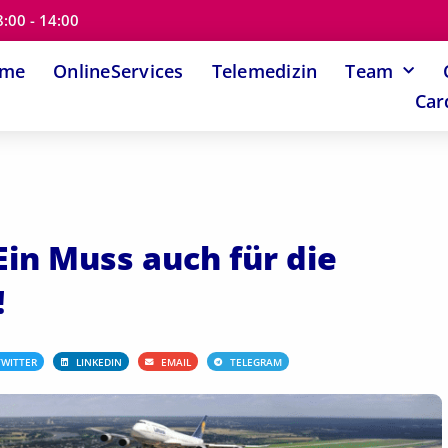
8:00 - 14:00
ome
OnlineServices
Telemedizin
Team
Car
Ein Muss auch für die
!
TWITTER
LINKEDIN
EMAIL
TELEGRAM