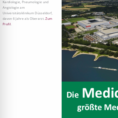
Kardiologie, Pneumologie und
Angiologie am
Universitätsklinikum Düsseldorf,
davon 6 Jahre als Oberarzt.
Zum
Profil
.