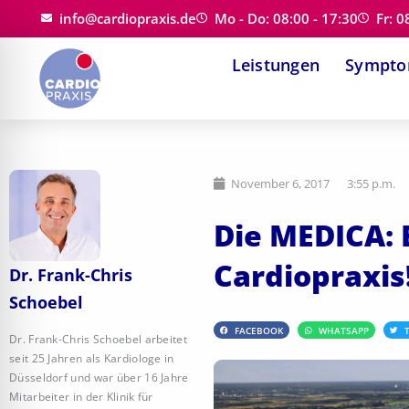
Zum
info@cardiopraxis.de
Mo - Do: 08:00 - 17:30
Fr: 0
Inhalt
Leistungen
Sympt
springen
November 6, 2017
3:55 p.m.
Die MEDICA: 
Cardiopraxis
Dr. Frank-Chris
Schoebel
FACEBOOK
WHATSAPP
Dr. Frank-Chris Schoebel arbeitet
seit 25 Jahren als Kardiologe in
Düsseldorf und war über 16 Jahre
Mitarbeiter in der Klinik für