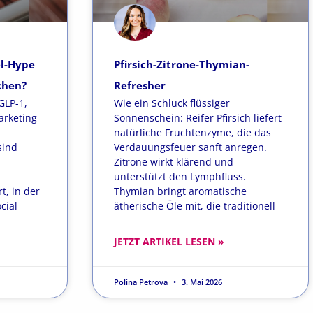
el-Hype
Pfirsich-Zitrone-Thymian-
chen?
Refresher
GLP-1,
Wie ein Schluck flüssiger
arketing
Sonnenschein: Reifer Pfirsich liefert
natürliche Fruchtenzyme, die das
sind
Verdauungsfeuer sanft anregen.
Zitrone wirkt klärend und
unterstützt den Lymphfluss.
t, in der
Thymian bringt aromatische
cial
ätherische Öle mit, die traditionell
JETZT ARTIKEL LESEN »
Polina Petrova
3. Mai 2026