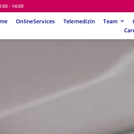
8:00 - 14:00
ome
OnlineServices
Telemedizin
Team
Car