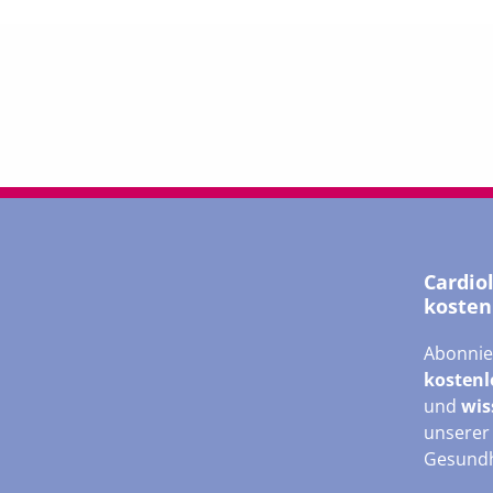
Cardio
kosten
Abonnie
kostenl
und
wis
unsere
Gesundh