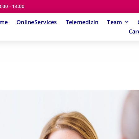
8:00 - 14:00
ome
OnlineServices
Telemedizin
Team
Car