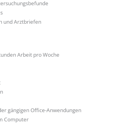
ntersuchungsbefunde
es
 und Arztbriefen
 Stunden Arbeit pro Woche
t
in
der gängigen Office-Anwendungen
em Computer