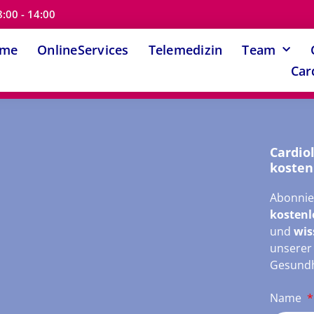
8:00 - 14:00
ome
OnlineServices
Telemedizin
Team
Car
Cardio
kosten
Abonnie
kostenl
und
wis
unsere
Gesundh
Name